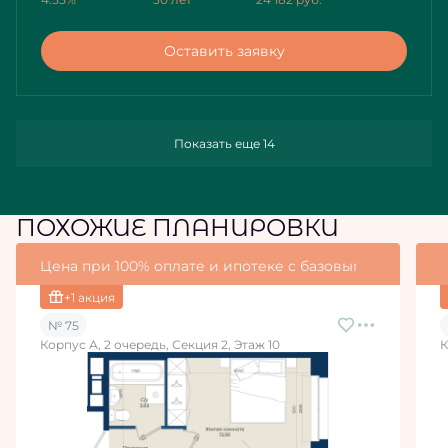
Оставить заявку
Показать еще 14
ПОХОЖИЕ ПЛАНИРОВКИ
Цена при 100% оплате и ипотеке с базовыми условия
+1 акция
№ 75
Корпус А, 2 очередь, Секция 2, Этаж 10
К