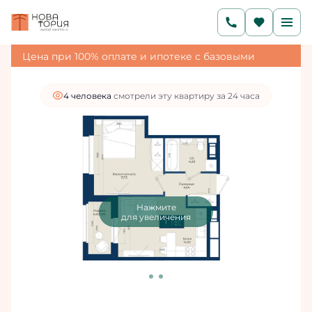
2
1-комнатная
38.25 м
6 598 125 руб.
5 938 313 руб.
Ипотека
от 20 004 руб./мес.
Цена при 100% оплате и ипотеке с базовыми
условиями
4 человекa
смотрели эту квартиру за 24 часа
Нажмите
для увеличения