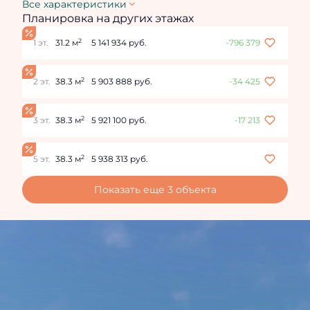
Все характеристики
Планировка на других этажах
2
1 эт.
31.2 м
5 141 934 руб.
-796 379
2
2 эт.
38.3 м
5 903 888 руб.
-34 425
2
3 эт.
38.3 м
5 921 100 руб.
-17 213
2
5 эт.
38.3 м
5 938 313 руб.
Показать еще 3 объектa