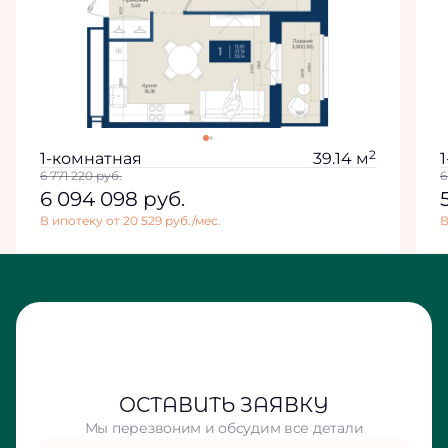
2
1-комнатная
39.14 м
6 771 220
руб.
6
6 094 098
руб.
В ипотеку от 20 529 руб./мес.
В
ОСТАВИТЬ ЗАЯВКУ
Мы перезвоним и обсудим все детали