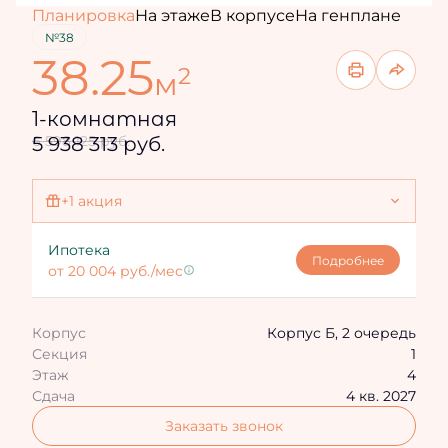
Планировка
На этаже
В корпусе
На генплане
№38
38.25
2
м
1-комнатная
5 938 313 руб.
6 598 125 руб.
+1 акция
Ипотека 4,3%
Ипотека
Подробнее
от 20 004 руб./мес
Корпус
Корпус Б, 2 очередь
Секция
1
Этаж
4
Сдача
4 кв. 2027
Заказать звонок