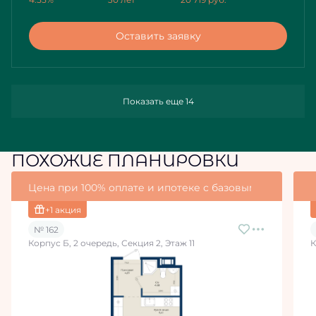
Оставить заявку
Показать еще 14
ПОХОЖИЕ ПЛАНИРОВКИ
Цена при 100% оплате и ипотеке с базовыми условия
+1 акция
№ 162
Корпус Б, 2 очередь, Секция 2, Этаж 11
К