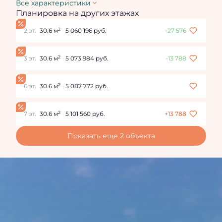
Все характеристики
Планировка на других этажах
2
2 эт.
30.6 м
5 060 196 руб.
-27 576
2
3 эт.
30.6 м
5 073 984 руб.
-13 788
2
6 эт.
30.6 м
5 087 772 руб.
2
7 эт.
30.6 м
5 101 560 руб.
+13 788
Показать еще 2 объектa