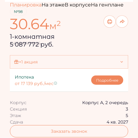
Планировка
На этаже
В корпусе
На генплане
№98
30.64
2
м
1-комнатная
5 087 772 руб.
5 653 080 руб.
+1 акция
Ипотека 4,3%
Ипотека
Подробнее
от 17 139 руб./мес
Корпус
Корпус А, 2 очередь
Секция
3
Этаж
5
Сдача
4 кв. 2027
Заказать звонок