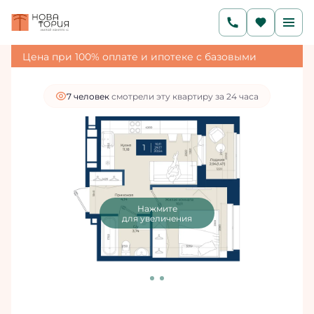
2
1-комнатная
30.64 м
5 653 080 руб.
5 087 772 руб.
Ипотека
от 17 139 руб./мес.
Цена при 100% оплате и ипотеке с базовыми
условиями
7 человек
смотрели эту квартиру за 24 часа
Нажмите
для увеличения