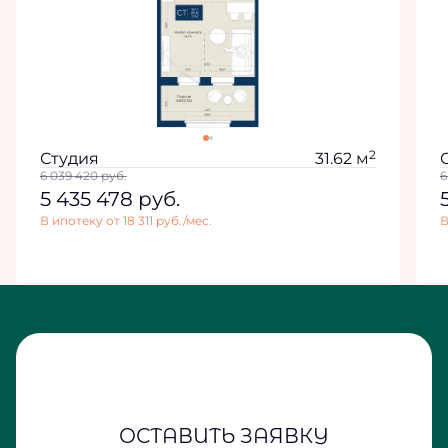
2
Студия
31.62 м
6 039 420
руб.
6
5 435 478
руб.
В ипотеку от 18 311 руб./мес.
В
ОСТАВИТЬ ЗАЯВКУ