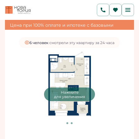
2
Студия
28.68 м
5 477 880 руб.
4 930 092 руб.
Ипотека
от 16 608 руб./мес.
Цена при 100% оплате и ипотеке с базовыми
условиями
6 человек
смотрели эту квартиру за 24 часа
Нажмите
для увеличения