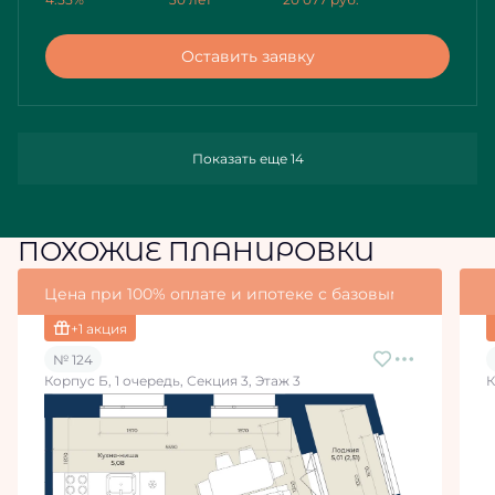
Оставить заявку
Показать еще 14
ПОХОЖИЕ ПЛАНИРОВКИ
Цена при 100% оплате и ипотеке с базовыми условия
+1 акция
№ 124
Корпус Б, 1 очередь, Секция 3, Этаж 3
К