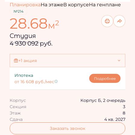
Планировка
На этаже
В корпусе
На генплане
№214
28.68
2
м
Студия
4 930 092 руб.
5 477 880 руб.
+1 акция
Ипотека 4,3%
Ипотека
Подробнее
от 16 608 руб./мес
Корпус
Корпус Б, 2 очередь
Секция
3
Этаж
8
Сдача
4 кв. 2027
Заказать звонок