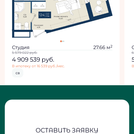
2
Студия
27.66 м
5 579 022
руб.
6
4 909 539
руб.
В ипотеку от 16 539 руб./мес.
В
св
ОСТАВИТЬ ЗАЯВКУ