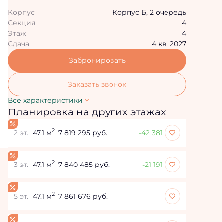
Корпус
Корпус Б, 2 очередь
Секция
4
Этаж
4
Сдача
4 кв. 2027
Забронировать
Заказать звонок
Все характеристики
Планировка на других этажах
2
2 эт.
47.1 м
7 819 295 руб.
-42 381
2
3 эт.
47.1 м
7 840 485 руб.
-21 191
2
5 эт.
47.1 м
7 861 676 руб.