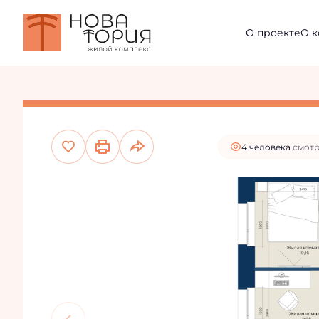
8 735 195 руб.
2
О проекте
О 
2-комнатная
47.09 м
7 861 676 руб
И
Цена при 100% оплате и
4 человекa
смотр