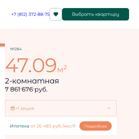
+7 (812) 372-88-75
Выбрать квартиру
Забронировать
№284
47.09
2
м
2-комнатная
7 861 676 руб.
8 735 195 руб.
+1 акция
Ипотека 4,3%
Ипотека
от 26 483 руб./мес
Подробнее