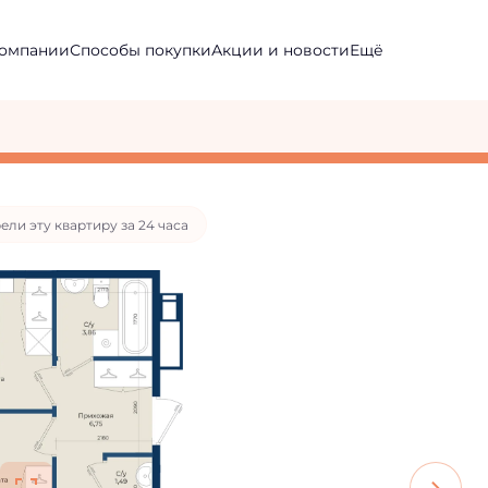
компании
Способы покупки
Ещё
.
потека
от 26 483 руб./мес.
 ипотеке с базовыми условиями
ели эту квартиру за 24 часа