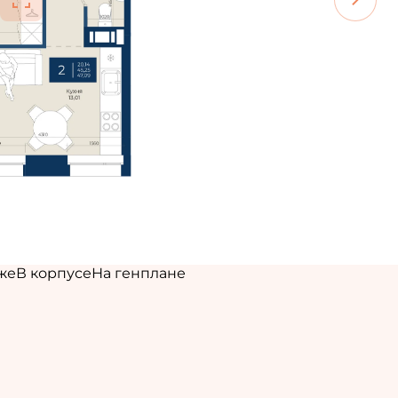
же
В корпусе
На генплане