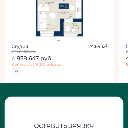
2
Студия
24.69 м
5 498 463
руб.
5
4 838 647
руб.
В ипотеку от 16 300 руб./мес.
В
ю
ОСТАВИТЬ ЗАЯВКУ