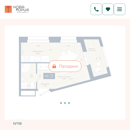
2
Студия
27.72 м
Цена по запросу
Ипотека
от 16 493 руб./мес.
Продано
№118