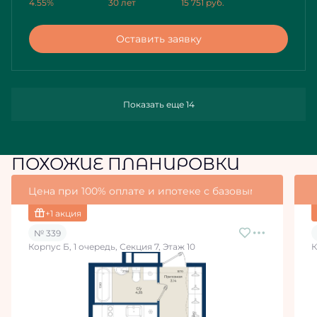
4.55%
30 лет
15 751
руб.
Оставить заявку
Показать еще 14
ПОХОЖИЕ ПЛАНИРОВКИ
Цена при 100% оплате и ипотеке с базовыми условия
+1 акция
№ 339
Корпус Б, 1 очередь, Секция 7, Этаж 10
К