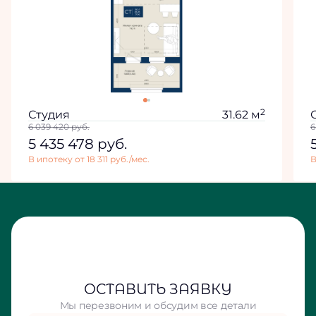
2
Студия
31.62 м
6 039 420
руб.
6
5 435 478
руб.
В ипотеку от 18 311 руб./мес.
В
ОСТАВИТЬ ЗАЯВКУ
Мы перезвоним и обсудим все детали