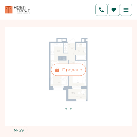
2
1-комнатная
35.3 м
Цена по запросу
Ипотека
от 18 569 руб./мес.
Продано
№129