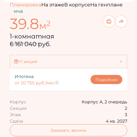
Планировка
На этаже
В корпусе
На генплане
№48
39.8
2
м
1-комнатная
6 161 040 руб.
6 845 600 руб.
+1 акция
Ипотека 4,3%
Ипотека
Подробнее
от 20 755 руб./мес
Корпус
Корпус А, 2 очередь
Секция
2
Этаж
3
Сдача
4 кв. 2027
Заказать звонок