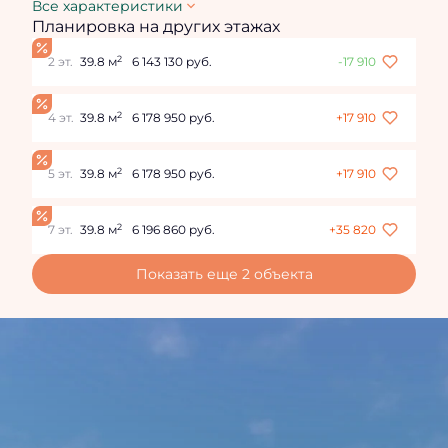
Все характеристики
Планировка на других этажах
2
2 эт.
39.8 м
6 143 130 руб.
-17 910
2
4 эт.
39.8 м
6 178 950 руб.
+17 910
2
5 эт.
39.8 м
6 178 950 руб.
+17 910
2
7 эт.
39.8 м
6 196 860 руб.
+35 820
Показать еще 2 объектa