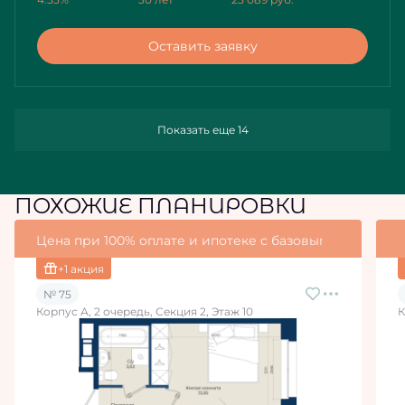
Оставить заявку
Показать еще 14
ПОХОЖИЕ ПЛАНИРОВКИ
Цена при 100% оплате и ипотеке с базовыми условия
+1 акция
№ 75
Корпус А, 2 очередь, Секция 2, Этаж 10
К