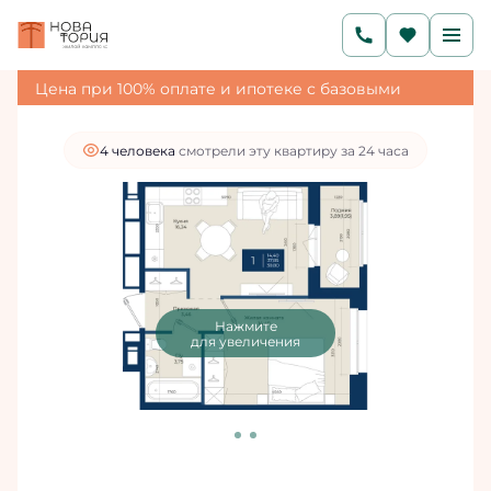
2
1-комнатная
39.8 м
6 845 600 руб.
6 161 040 руб.
Ипотека
от 20 755 руб./мес.
Цена при 100% оплате и ипотеке с базовыми
условиями
4 человекa
смотрели эту квартиру за 24 часа
Нажмите
для увеличения