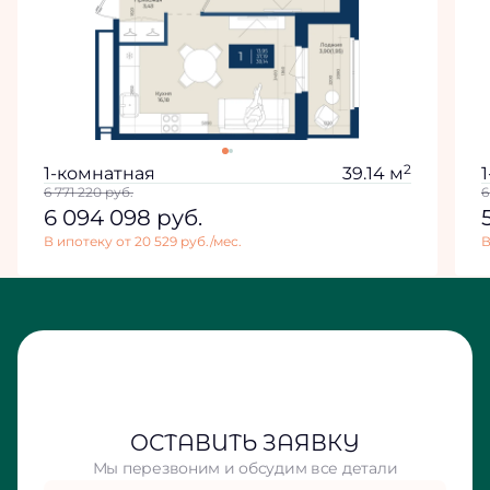
2
1-комнатная
39.14 м
6 771 220
руб.
6
6 094 098
руб.
В ипотеку от 20 529 руб./мес.
В
ОСТАВИТЬ ЗАЯВКУ
Мы перезвоним и обсудим все детали