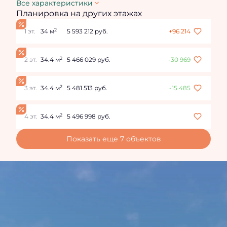
Все характеристики
Планировка на других этажах
2
1 эт.
34 м
5 593 212 руб.
+96 214
2
2 эт.
34.4 м
5 466 029 руб.
-30 969
2
3 эт.
34.4 м
5 481 513 руб.
-15 485
2
4 эт.
34.4 м
5 496 998 руб.
Показать еще 7 объектов