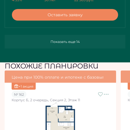
Оставить заявку
Показать еще 14
ПОХОЖИЕ ПЛАНИРОВКИ
Цена при 100% оплате и ипотеке с базовыми условия
+1 акция
№ 162
Корпус Б, 2 очередь, Секция 2, Этаж 11
К