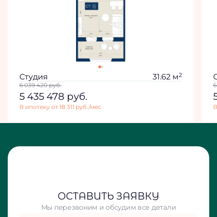
2
Студия
31.62 м
6 039 420
руб.
6
5 435 478
руб.
В ипотеку от 18 311 руб./мес.
В
ОСТАВИТЬ ЗАЯВКУ
Мы перезвоним и обсудим все детали