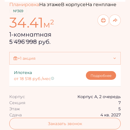
Планировка
На этаже
В корпусе
На генплане
№369
34.41
2
м
1-комнатная
5 496 998 руб.
6 107 775 руб.
+1 акция
Ипотека 4,3%
Ипотека
Подробнее
от 18 518 руб./мес
Корпус
Корпус А, 2 очередь
Секция
7
Этаж
5
Сдача
4 кв. 2027
Заказать звонок