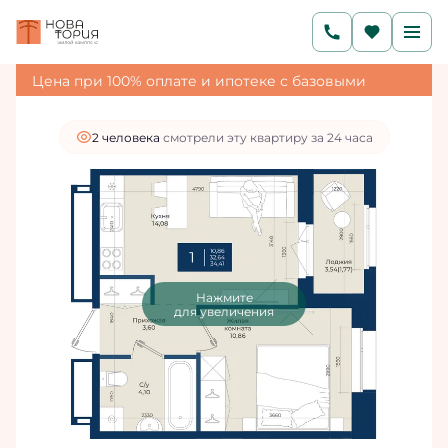
2
1-комнатная
34.41 м
6 107 775 руб.
5 496 998 руб.
Ипотека
от 18 518 руб./мес.
Цена при 100% оплате и ипотеке с базовыми
условиями
2 человекa
смотрели эту квартиру за 24 часа
Нажмите
для увеличения