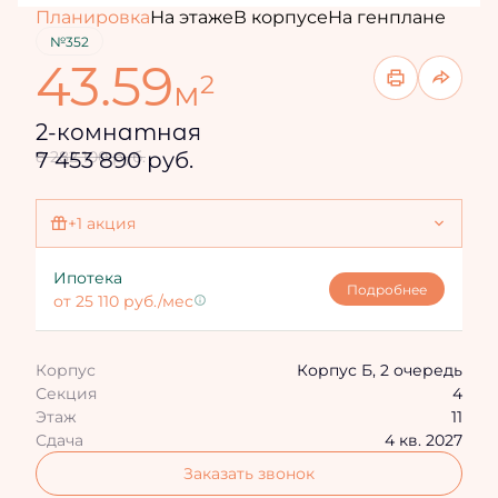
Планировка
На этаже
В корпусе
На генплане
№352
43.59
2
м
2-комнатная
7 453 890 руб.
8 282 100 руб.
+1 акция
Ипотека 4,3%
Ипотека
Подробнее
от 25 110 руб./мес
Корпус
Корпус Б, 2 очередь
Секция
4
Этаж
11
Сдача
4 кв. 2027
Заказать звонок