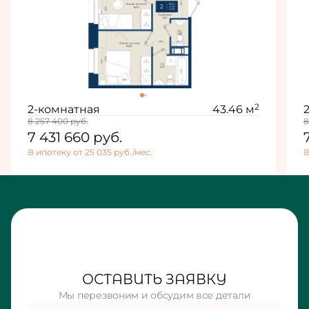
2
2-комнатная
43.46 м
8 257 400
руб.
8
7 431 660
руб.
В ипотеку от 25 035 руб./мес.
В
ОСТАВИТЬ ЗАЯВКУ
Мы перезвоним и обсудим все детали