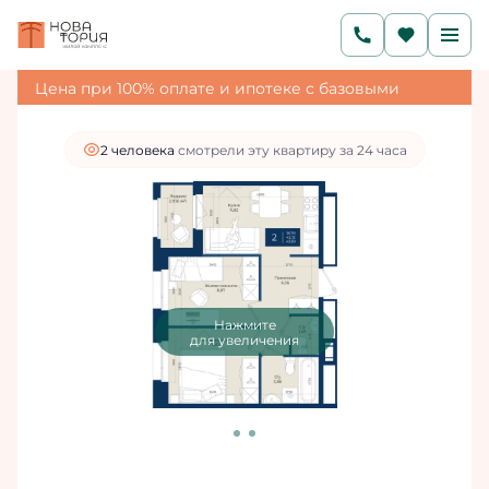
2
2-комнатная
43.59 м
8 282 100 руб.
7 453 890 руб.
Ипотека
от 25 110 руб./мес.
Цена при 100% оплате и ипотеке с базовыми
условиями
2 человекa
смотрели эту квартиру за 24 часа
Нажмите
для увеличения