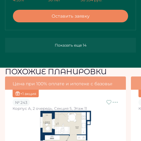
Оставить заявку
Показать еще 14
ПОХОЖИЕ ПЛАНИРОВКИ
Цена при 100% оплате и ипотеке с базовыми условия
+1 акция
№ 243
Корпус А, 2 очередь, Секция 5, Этаж 11
К