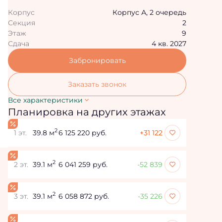
Корпус
Корпус А, 2 очередь
Секция
2
Этаж
9
Сдача
4 кв. 2027
Забронировать
Заказать звонок
Все характеристики
Планировка на других этажах
2
1 эт.
39.8 м
6 125 220 руб.
+31 122
2
2 эт.
39.1 м
6 041 259 руб.
-52 839
2
3 эт.
39.1 м
6 058 872 руб.
-35 226