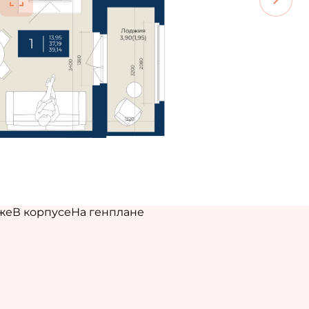
же
В корпусе
На генплане