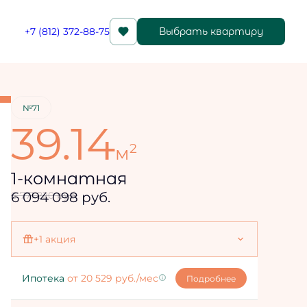
+7 (812) 372-88-75
Выбрать квартиру
Забронировать
№71
39.14
2
м
1-комнатная
6 094 098 руб.
6 771 220 руб.
+1 акция
Ипотека 4,3%
Ипотека
от 20 529 руб./мес
Подробнее