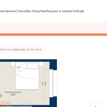
компании
Способы покупки
Ещё
потека
от 20 529 руб./мес.
 ипотеке с базовыми условиями
ели эту квартиру за 24 часа