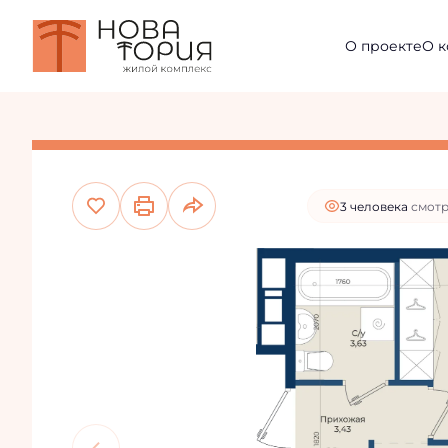
6 771 220 руб.
2
О проекте
О 
1-комнатная
39.14 м
6 094 098 руб.
И
Цена при 100% оплате и
3 человекa
смотр