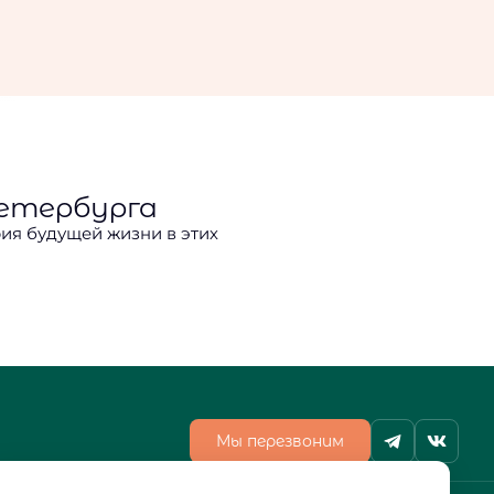
тоятельной
ная информация
Петербурга
ия будущей жизни в этих
йти для себя наилучший
ные трехкомнатные
й о комфорте. Все
тажу и другим параметрам.
манным открытым
о удачный выбор
олее традиционные
Мы перезвоним
кухню от жилого