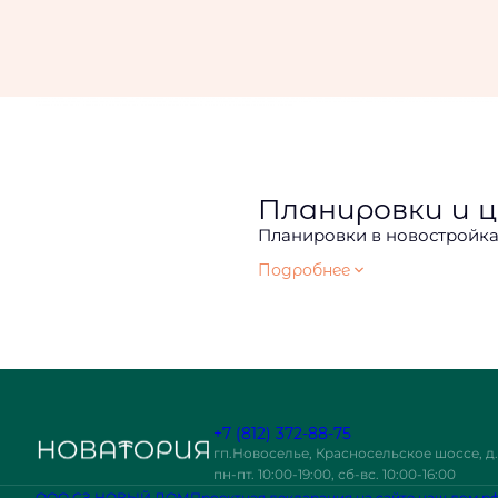
Планировки и цены в ЖК «Новатория» Санкт-ПетербургаПланировки в новостройках — не просто перечисление квадратных метров, а история будущей жизни в этих стенах. В новом ЖК «Новатория» планировки продуманы так, чтобы каждый мог найти для себя наилучший вариант. У нас есть компактные студии, однокомнатные, двухкомнатные и просторные трехкомнатные квартиры, каждая из которых спроектиро
жизни или выгодная инвестиция. Если вам по душе более традиционные варианты, выбирайте: Однокомнатные квартиры площадью от 29 до 40 м². Дают возможность отделить кухню от жилого пространства. Предусмотрены благоустроенные лоджии — дополнительное пространство для релаксации. Двухкомнатные квартиры площадью от 42 до 59 м². Хорошее решение для растущей семьи или для тех, кто работает из дома
о планировках и ценах в новом ЖК Санкт-Петербурга доступна на нашем официальном сайте. Для консультации звоните или оставьте онлайн-заявку с контактными данными. Наш менеджер свяжется с вами и ответит на все вопросы.
Планировки и 
Планировки в новостройках
стенах. В новом ЖК «Нова
Подробнее
вариант. У нас есть компа
квартиры, каждая из кото
доступные варианты можно
Молодые специалисты, сту
пространством. В нашем жи
для начала самостоятельн
+7 (812) 372-88-75
варианты, выбирайте:
гп.Новоселье, Красносельское шоссе, д.
пн-пт. 10:00-19:00, сб-вс. 10:00-16:00
Однокомнатные квартиры 
ООО СЗ НОВЫЙ ДОМ
Проектная декларация на сайте наш.дом.р