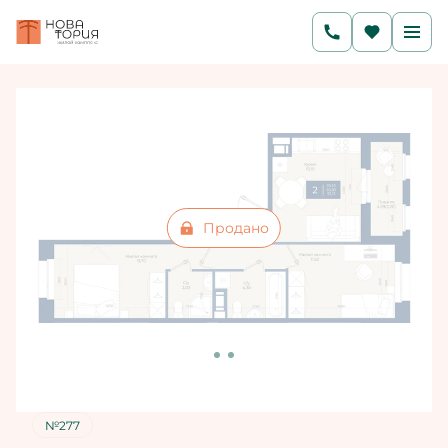
2
2-комнатная
53.13 м
Цена по запросу
Ипотека
от 30 605 руб./мес.
Продано
№277