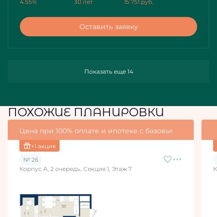
4.55%
30 лет
15 751
руб.
Оставить заявку
Показать еще 14
ПОХОЖИЕ ПЛАНИРОВКИ
Цена при 100% оплате и ипотеке с базовыми условия
+1 акция
№ 26
Корпус А, 2 очередь, Секция 1, Этаж 7
К