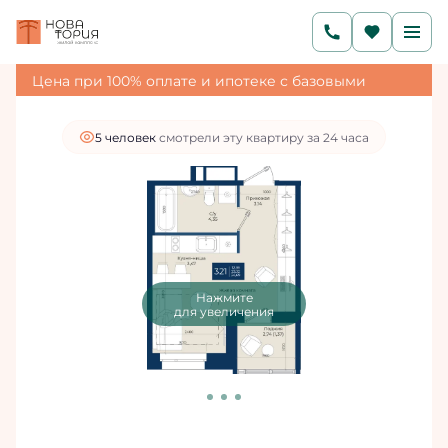
2
Студия
24.69 м
5 498 463 руб.
4 838 647 руб.
Ипотека
от 16 300 руб./мес.
Цена при 100% оплате и ипотеке с базовыми
условиями
5 человек
смотрели эту квартиру за 24 часа
Нажмите
для увеличения