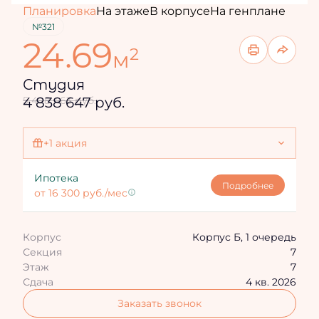
Планировка
На этаже
В корпусе
На генплане
№321
24.69
2
м
Студия
4 838 647 руб.
5 498 463 руб.
+1 акция
Ипотека 4,3%
Ипотека
Подробнее
от 16 300 руб./мес
Корпус
Корпус Б, 1 очередь
Секция
7
Этаж
7
Сдача
4 кв. 2026
Заказать звонок