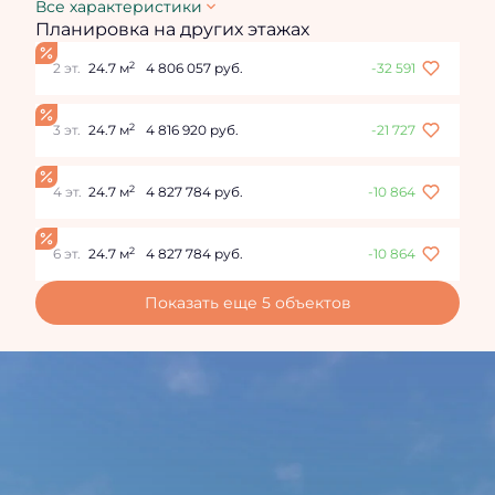
Все характеристики
Планировка на других этажах
2
2 эт.
24.7 м
4 806 057 руб.
-32 591
2
3 эт.
24.7 м
4 816 920 руб.
-21 727
2
4 эт.
24.7 м
4 827 784 руб.
-10 864
2
6 эт.
24.7 м
4 827 784 руб.
-10 864
Показать еще 5 объектов