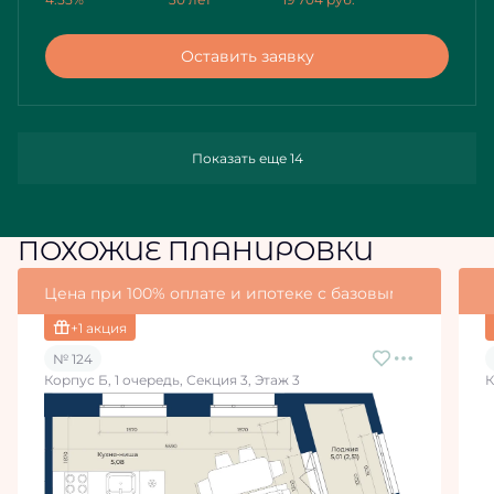
Оставить заявку
Показать еще 14
ПОХОЖИЕ ПЛАНИРОВКИ
Цена при 100% оплате и ипотеке с базовыми условия
+1 акция
№ 124
Корпус Б, 1 очередь, Секция 3, Этаж 3
К