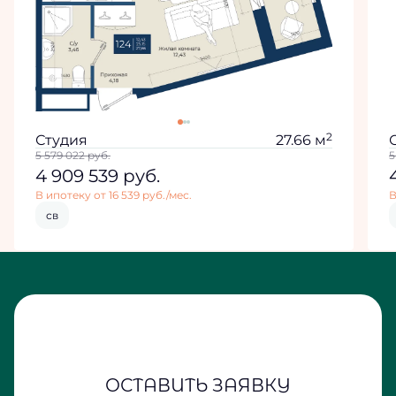
2
Студия
27.66 м
5 579 022
руб.
5
4 909 539
руб.
В ипотеку от 16 539 руб./мес.
В
св
ОСТАВИТЬ ЗАЯВКУ