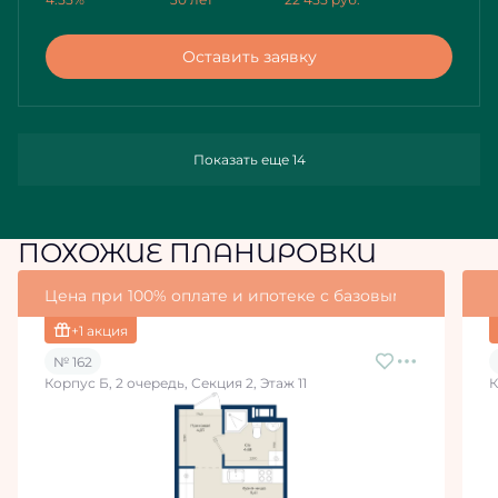
Оставить заявку
Показать еще 14
ПОХОЖИЕ ПЛАНИРОВКИ
Цена при 100% оплате и ипотеке с базовыми условия
+1 акция
№ 162
Корпус Б, 2 очередь, Секция 2, Этаж 11
К