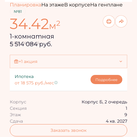
Планировка
На этаже
В корпусе
На генплане
№81
34.42
2
м
1-комнатная
5 514 084 руб.
6 126 760 руб.
+1 акция
Ипотека 4,3%
Ипотека
Подробнее
от 18 575 руб./мес
Корпус
Корпус Б, 2 очередь
Секция
1
Этаж
9
Сдача
4 кв. 2027
Заказать звонок