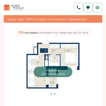
2
1-комнатная
34.42 м
6 126 760 руб.
5 514 084 руб.
Ипотека
от 18 575 руб./мес.
Цена при 100% оплате и ипотеке с базовыми
условиями
3 человекa
смотрели эту квартиру за 24 часа
Нажмите
для увеличения