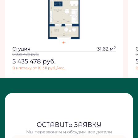
2
Студия
31.62 м
6 039 420
руб.
6
5 435 478
руб.
В ипотеку от 18 311 руб./мес.
В
ОСТАВИТЬ ЗАЯВКУ
Мы перезвоним и обсудим все детали