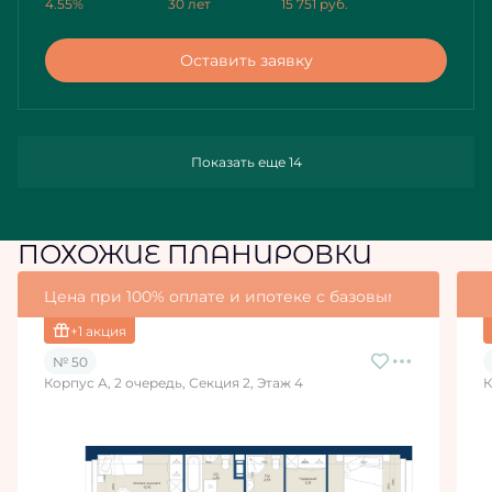
4.55%
30 лет
15 751
руб.
Оставить заявку
Показать еще 14
ПОХОЖИЕ ПЛАНИРОВКИ
Цена при 100% оплате и ипотеке с базовыми условия
+1 акция
№ 50
Корпус А, 2 очередь, Секция 2, Этаж 4
К