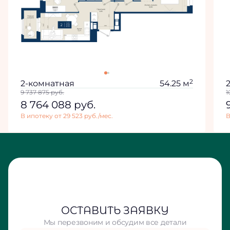
2
2-комнатная
54.25 м
9 737 875
руб.
1
8 764 088
руб.
В ипотеку от 29 523 руб./мес.
В
ОСТАВИТЬ ЗАЯВКУ
Мы перезвоним и обсудим все детали