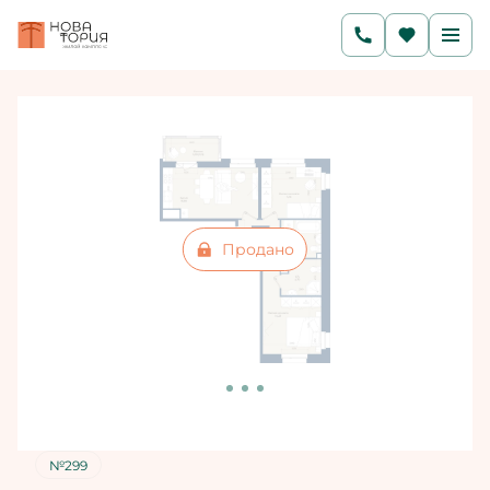
2
2-комнатная
58.83 м
Цена по запросу
Ипотека
от 34 868 руб./мес.
Продано
№299