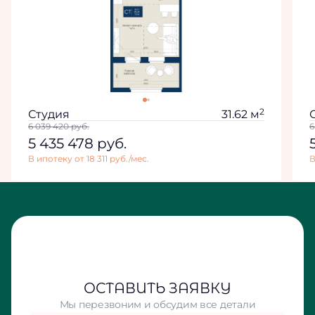
2
Студия
31.62 м
6 039 420
руб.
6
5 435 478
руб.
В ипотеку от 18 311 руб./мес.
В
ОСТАВИТЬ ЗАЯВКУ
Мы перезвоним и обсудим все детали