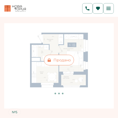
2
1-комнатная
32.89 м
Цена по запросу
Ипотека
от 20 178 руб./мес.
Продано
№5