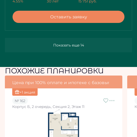
4.55%
30 лет
15 751
руб.
Оставить заявку
Показать еще 14
ПОХОЖИЕ ПЛАНИРОВКИ
Цена при 100% оплате и ипотеке с базовыми условия
+1 акция
№ 162
Корпус Б, 2 очередь, Секция 2, Этаж 11
К