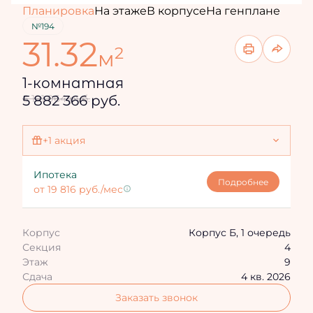
Планировка
На этаже
В корпусе
На генплане
№194
31.32
2
м
1-комнатная
5 882 366 руб.
6 191 964 руб.
+1 акция
Ипотека 4,3%
Ипотека
Подробнее
от 19 816 руб./мес
Корпус
Корпус Б, 1 очередь
Секция
4
Этаж
9
Сдача
4 кв. 2026
Заказать звонок