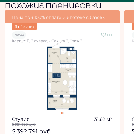
ПОХОЖИЕ ПЛАНИРОВКИ
Цена при 100% оплате и ипотеке с базовыми условия
+1 акция
№ 99
Корпус Б, 2 очередь, Секция 2, Этаж 2
К
2
Студия
31.62 м
5 991 990
руб.
6
5 392 791
руб.