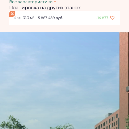
Все характеристики
Планировка на других этажах
2
6 эт.
31.3 м
5 867 489 руб.
-14 877