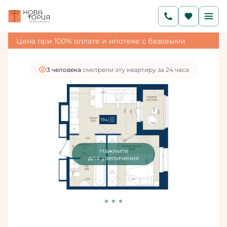
2
1-комнатная
31.32 м
6 191 964 руб.
5 882 366 руб.
Ипотека
от 19 816 руб./мес.
Цена при 100% оплате и ипотеке с базовыми
условиями
3 человекa
смотрели эту квартиру за 24 часа
Нажмите
для увеличения