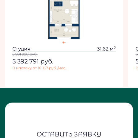
2
Студия
31.62 м
5 991 990
руб.
6
5 392 791
руб.
В ипотеку от 18 167 руб./мес.
В
ОСТАВИТЬ ЗАЯВКУ