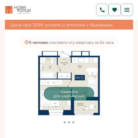
2
1-комнатная
31.93 м
6 280 631 руб.
5 966 599 руб.
Ипотека
от 20 100 руб./мес.
Цена при 100% оплате и ипотеке с базовыми
условиями
5 человек
смотрели эту квартиру за 24 часа
Нажмите
для увеличения