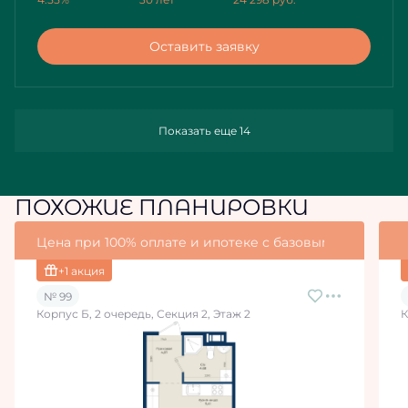
Оставить заявку
Показать еще 14
ПОХОЖИЕ ПЛАНИРОВКИ
Цена при 100% оплате и ипотеке с базовыми условия
+1 акция
№ 99
Корпус Б, 2 очередь, Секция 2, Этаж 2
К