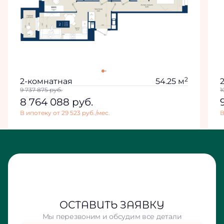
2
2-комнатная
54.25 м
9 737 875
руб.
1
8 764 088
руб.
В ипотеку от 29 523 руб./мес.
В
ОСТАВИТЬ ЗАЯВКУ
Мы перезвоним и обсудим все детали