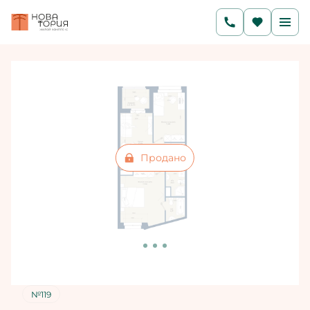
2
2-комнатная
58.32 м
Цена по запросу
Ипотека
от 34 379 руб./мес.
Продано
№119