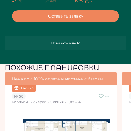
4.55%
30 лет
15 751
руб.
Оставить заявку
Показать еще 14
ПОХОЖИЕ ПЛАНИРОВКИ
Цена при 100% оплате и ипотеке с базовыми условия
+1 акция
№ 50
Корпус А, 2 очередь, Секция 2, Этаж 4
К